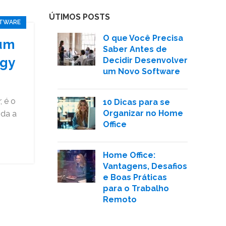
ÚTIMOS POSTS
TWARE
O que Você Precisa
 um
Saber Antes de
ogy
Decidir Desenvolver
um Novo Software
, é o
10 Dicas para se
Organizar no Home
oda a
Office
Home Office:
Vantagens, Desafios
e Boas Práticas
para o Trabalho
Remoto