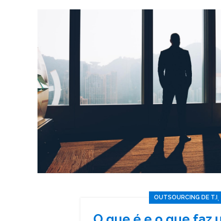
,
OUTSOURCING DE T.I
O que é e o que faz 