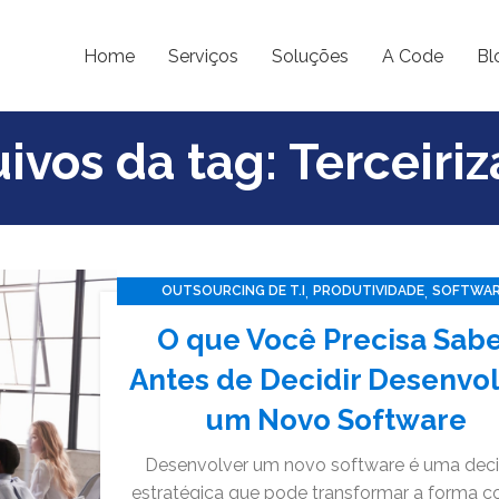
Home
Serviços
Soluções
A Code
Bl
ivos da tag: Terceiri
,
,
OUTSOURCING DE T.I
PRODUTIVIDADE
SOFTWA
TECNOLOGIA
O que Você Precisa Sab
Antes de Decidir Desenvo
um Novo Software
Desenvolver um novo software é uma dec
estratégica que pode transformar a forma c