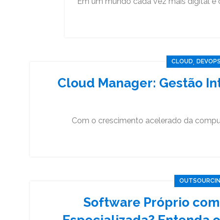
Em um mundo cada vez mais digital e c
,
CLOUD
DEVOP
Cloud Manager: Gestão In
Com o crescimento acelerado da comput
OUTSOURCING
Software Próprio com 
Especializada? Entenda o