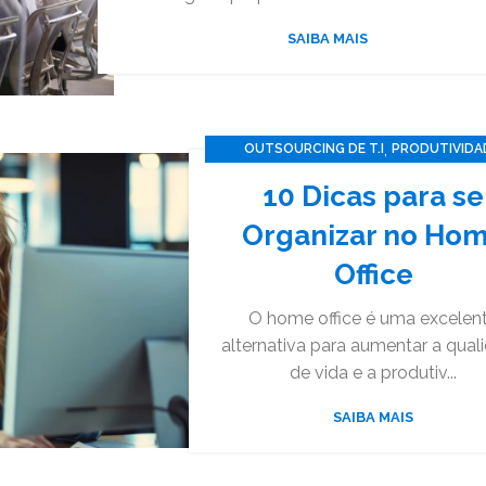
SAIBA MAIS
,
OUTSOURCING DE T.I
PRODUTIVIDA
,
SOFTWARE
TECNOLOGIA
10 Dicas para se
Organizar no Ho
Office
O home office é uma excelen
alternativa para aumentar a qual
de vida e a produtiv...
SAIBA MAIS