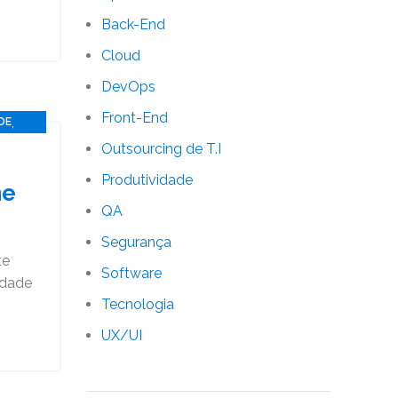
Back-End
Cloud
DevOps
Front-End
,
DE
Outsourcing de T.I
Produtividade
me
QA
Segurança
te
Software
idade
Tecnologia
UX/UI