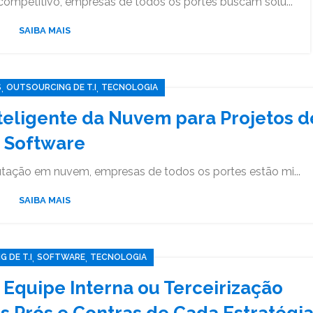
ompetitivo, empresas de todos os portes buscam solu...
SAIBA MAIS
,
,
S
OUTSOURCING DE T.I
TECNOLOGIA
teligente da Nuvem para Projetos d
Software
ação em nuvem, empresas de todos os portes estão mi...
SAIBA MAIS
,
,
 DE T.I
SOFTWARE
TECNOLOGIA
Equipe Interna ou Terceirização
s Prós e Contras de Cada Estratégi