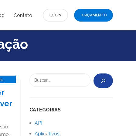
og
Contato
LOGIN
ORÇAMENTO
zação
,
RE
er
lver
CATEGORIAS
API
isão
Aplicativos
omo...