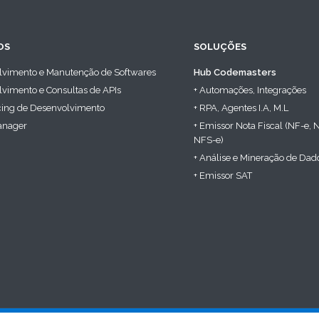
OS
SOLUÇÕES
lvimento e Manutenção de Softwares
Hub Codemasters
vimento e Consultas de APIs
+ Automações, Integrações
cing de Desenvolvimento
+ RPA, Agentes I.A, M.L
anager
+ Emissor Nota Fiscal (NF-e, 
NFS-e)
+ Análise e Mineração de Dad
+ Emissor SAT