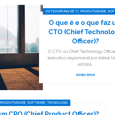
,
,
OUTSOURCING DE T.I
PRODUTIVIDADE
SOF
,
TECNOLOGIA
O que é e o que faz
CTO (Chief Technol
Officer)?
O CTO, ou Chief Technology Officer
executivo responsável por liderar t
estraté...
SAIBA MAIS
,
,
PRODUTIVIDADE
SOFTWARE
TECNOLOGIA
um CPO (Chief Product Officer)?