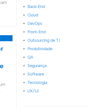
acam
Back-End
Cloud
DevOps
Front-End
Outsourcing de T.I
r
Produtividade
QA
de
Segurança
Software
Tecnologia
 um
.
UX/UI