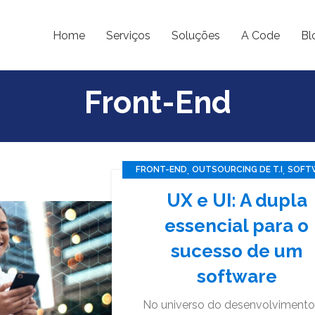
Home
Serviços
Soluções
A Code
Bl
Front-End
,
,
FRONT-END
OUTSOURCING DE T.I
SOFT
,
TECNOLOGIA
UX/UI
UX e UI: A dupla
essencial para o
sucesso de um
software
No universo do desenvolvimento