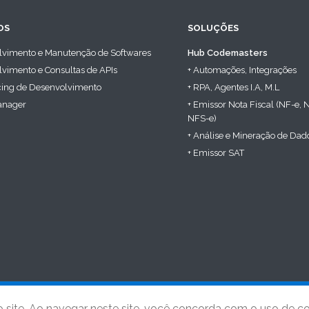
OS
SOLUÇÕES
lvimento e Manutenção de Softwares
Hub Codemasters
vimento e Consultas de APIs
+ Automações, Integrações
cing de Desenvolvimento
+ RPA, Agentes I.A, M.L
anager
+ Emissor Nota Fiscal (NF-e, 
NFS-e)
+ Análise e Mineração de Dad
+ Emissor SAT
ecnologia Ltda
. CNPJ: 21.601.140/0001-95 – Rio Claro-SP © 2025 | 
site. Ao navegar neste site, você concorda com o uso de co