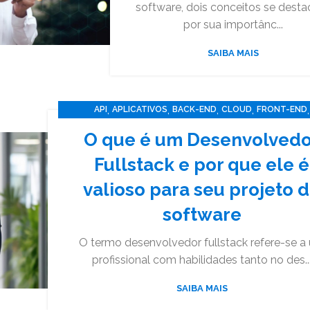
software, dois conceitos se dest
por sua importânc...
SAIBA MAIS
,
,
,
,
,
API
APLICATIVOS
BACK-END
CLOUD
FRONT-END
,
,
OUTSOURCING DE T.I
SOFTWARE
TECNOLOGIA
O que é um Desenvolvedo
Fullstack e por que ele é
valioso para seu projeto 
software
O termo desenvolvedor fullstack refere-se a
profissional com habilidades tanto no des..
SAIBA MAIS