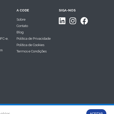
A CODE
SIGA-NOS
Sobre
Contato
Blog
NFC-e,
Política de Privacidade
Política de Cookies
os
Termos e Condições
Todos os direitos reservados
okies.
ACEITAR