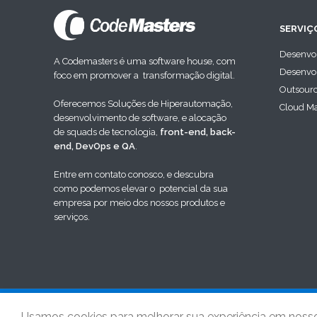
SERVIÇ
Desenvo
A Codemasters é uma software house, com
Desenvol
foco em promover a transformação digital.
Outsour
Oferecemos Soluções de Hiperautomação,
Cloud M
desenvolvimento de software, e alocação
de squads de tecnologia,
front-end, back-
end, DevOps e QA
.
Entre em contato conosco, e descubra
como podemos elevar o potencial da sua
empresa por meio dos nossos produtos e
serviços.
Codemasters Software e T
Usamos cookies para melhorar sua experiência em nosso 