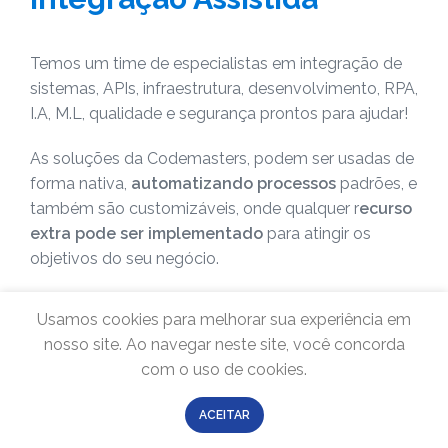
Temos um time de especialistas em integração de
sistemas, APIs, infraestrutura, desenvolvimento, RPA,
I.A, M.L, qualidade e segurança prontos para ajudar!
As soluções da Codemasters, podem ser usadas de
forma nativa,
automatizando processos
padrões, e
também são customizáveis, onde qualquer r
ecurso
extra pode ser implementado
para atingir os
objetivos do seu negócio.
Redução de Custos
Qu
Usamos cookies para melhorar sua experiência em
Aumente a produtividade sem a necessidade de
El
nosso site. Ao navegar neste site, você concorda
ão
expandir a equipe, resultando em economia de
au
com o uso de cookies.
custos operacionais.
ne
ACEITAR